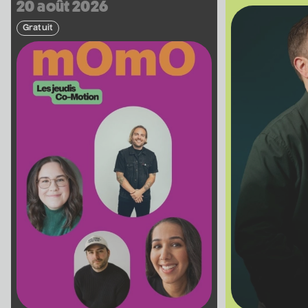
20 août 2026
Gratuit
Véronic DiCaire
• Nouveau spectacle
5 septembre 2026
• 20 h 00
Salle André-Mathieu
Véronic DiCaire
• Nouveau spectacle
6 septembre 2026
• 15 h 00
Salle André-Mathieu
Patrick Norman et
Nathalie Lord
• Patrick Norman et