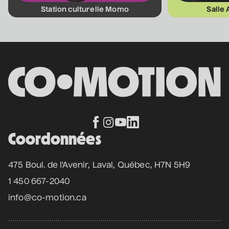
Nathalie Lord
Station culturelle Momo
Salle
6 septembre 2026
• 20 h 00
Théâtre Marcellin-Champagnat
Promotions
Josiane Aubuchon
• En promenade
9 septembre 2026
• 19 h 30
Annexe3
Rodage
Coordonnées
Bon Enfant
• Demande spéciale
475 Boul. de l'Avenir, Laval, Québec, H7N 5H9
10 septembre 2026
• 19 h 30
Station culturelle Momo
1 450 667-2040
Gratuit
info@co-motion.ca
Daniel Grenier