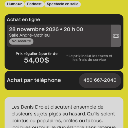
Humour
Podcast
Spectacle en salle
Constellation de cordes
• Zones musicales
Achat en ligne
20 août 2026
• 20 h 00
28 novembre 2026 • 20 h 00
Cour intérieure de la Maison des Arts
Acheter votre billet
Salle André-Mathieu
Complet
Nouveauté
Marie Céleste
Prix régulier à partir de
* Le prix inclut les taxes et
• Tout ce qui brille
54,00$
les frais de service
27 août 2026
• 19 h 30
Station culturelle Momo
Achat par téléphone
450 667-2040
Gratuit
David Corriveau
• 100 contrefaçons
Les Denis Drolet discutent ensemble de
30 août 2026
• 15 h 00
plusieurs sujets pigés au hasard. Qu’ils soient
Salle André-Mathieu
pointus ou populaires, drôles ou tabous,
Après-midi