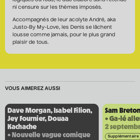
logiques ou fous, le duo élabore sans retenue
ni censure sur les thèmes imposés.
Sam Breton
Accompagnés de leur acolyte André, aka
• Ga-lé aller
Justo-By My-Love, les Denis se lâchent
2 septembre 2026
• 19 h 30
lousse comme jamais, pour le plus grand
Salle André-Mathieu
plaisir de tous.
Supplémentaire
Korine Côté, Gabrielle
Caron, Rolly Assal
• Korine Côté et invités
3 septembre 2026
• 19 h 30
VOUS AIMEREZ AUSSI
Station culturelle Momo
Gratuit
Dave Morgan, Isabel Filion,
Sam Breto
Maude Landry
Jey Fournier, Douaa
• Ga-lé alle
• Trop cool
Kachache
2 septemb
3 septembre 2026
• 19 h 30
• Nouvelle vague comique
Salle André-Mathieu
Supplémentaire