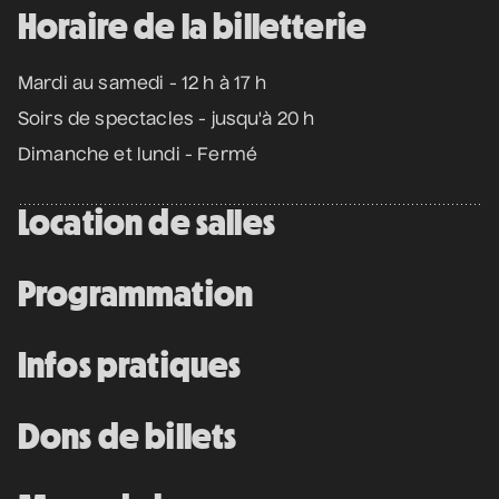
• Coeur d'enfant
Horaire de la billetterie
10 septembre 2026
• 19 h 30
Annexe3
Mardi au samedi - 12 h à 17 h
Soirs de spectacles - jusqu'à 20 h
Mathieu Cyr
Dimanche et lundi - Fermé
• Adulte
11 septembre 2026
• 20 h 00
Location de salles
Théâtre des Muses
16 ans et +
Programmation
Manu Militari
• 20 ans de Voix de Fait
Infos pratiques
11 septembre 2026
• 20 h 00
Annexe3
Dons de billets
Battle de danse